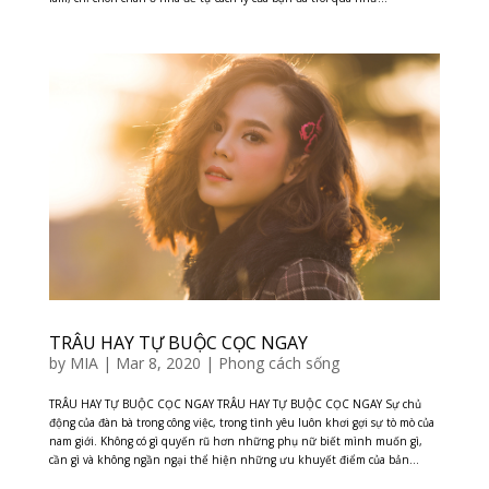
TRÂU HAY TỰ BUỘC CỌC NGAY
by
MIA
|
Mar 8, 2020
|
Phong cách sống
TRÂU HAY TỰ BUỘC CỌC NGAY TRÂU HAY TỰ BUỘC CỌC NGAY Sự chủ
động của đàn bà trong công việc, trong tình yêu luôn khơi gợi sự tò mò của
nam giới. Không có gì quyến rũ hơn những phụ nữ biết mình muốn gì,
cần gì và không ngần ngại thể hiện những ưu khuyết điểm của bản...