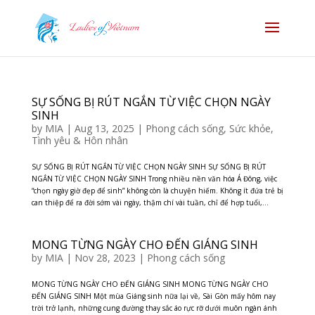
SỰ SỐNG BỊ RÚT NGẮN TỪ VIỆC CHỌN NGÀY
SINH
by
MIA
|
Aug 13, 2025
|
Phong cách sống
,
Sức khỏe
,
Tình yêu & Hôn nhân
SỰ SỐNG BỊ RÚT NGẮN TỪ VIỆC CHỌN NGÀY SINH SỰ SỐNG BỊ RÚT
NGẮN TỪ VIỆC CHỌN NGÀY SINH Trong nhiều nền văn hóa Á Đông, việc
“chọn ngày giờ đẹp để sinh” không còn là chuyện hiếm. Không ít đứa trẻ bị
can thiệp để ra đời sớm vài ngày, thậm chí vài tuần, chỉ để hợp tuổi,...
MONG TỪNG NGÀY CHO ĐẾN GIÁNG SINH
by
MIA
|
Nov 28, 2023
|
Phong cách sống
MONG TỪNG NGÀY CHO ĐẾN GIÁNG SINH MONG TỪNG NGÀY CHO
ĐẾN GIÁNG SINH Một mùa Giáng sinh nữa lại về, Sài Gòn mấy hôm nay
trời trở lạnh, những cung đường thay sắc áo rực rỡ dưới muôn ngàn ánh