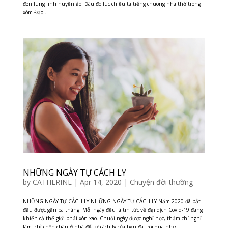
đèn lung linh huyền ảo. Đâu đó lúc chiều tà tiếng chuông nhà thờ trong
xóm Đạo...
NHỮNG NGÀY TỰ CÁCH LY
by
CATHERINE
|
Apr 14, 2020
|
Chuyện đời thường
NHỮNG NGÀY TỰ CÁCH LY NHỮNG NGÀY TỰ CÁCH LY Năm 2020 đã bắt
đầu được gần ba tháng. Mỗi ngày đều là tin tức về đại dịch Covid-19 đang
khiến cả thế giới phải xôn xao. Chuỗi ngày được nghỉ học, thậm chí nghỉ
làm, chỉ chôn chân ở nhà để tự cách ly của bạn đã trôi qua như...