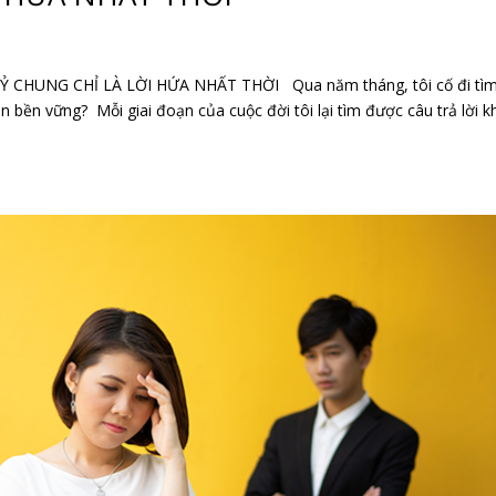
CHUNG CHỈ LÀ LỜI HỨA NHẤT THỜI Qua năm tháng, tôi cố đi tìm
ân bền vững? Mỗi giai đoạn của cuộc đời tôi lại tìm được câu trả lời k