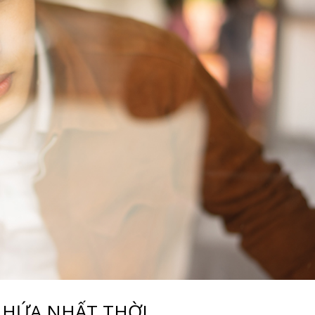
I HỨA NHẤT THỜI