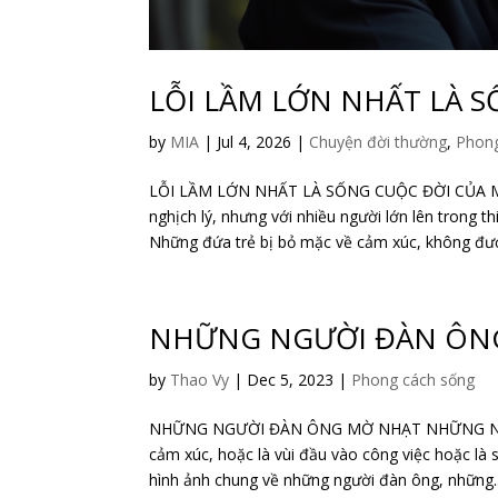
LỖI LẦM LỚN NHẤT LÀ 
by
MIA
|
Jul 4, 2026
|
Chuyện đời thường
,
Phong
LỖI LẦM LỚN NHẤT LÀ SỐNG CUỘC ĐỜI CỦA 
nghịch lý, nhưng với nhiều người lớn lên trong thi
Những đứa trẻ bị bỏ mặc về cảm xúc, không đượ
NHỮNG NGƯỜI ĐÀN ÔN
by
Thao Vy
|
Dec 5, 2023
|
Phong cách sống
NHỮNG NGƯỜI ĐÀN ÔNG MỜ NHẠT NHỮNG NGƯỜI 
cảm xúc, hoặc là vùi đầu vào công việc hoặc là s
hình ảnh chung về những người đàn ông, những..