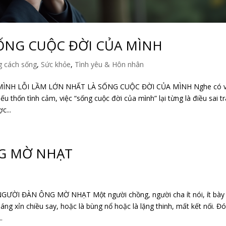
SỐNG CUỘC ĐỜI CỦA MÌNH
 cách sống
,
Sức khỏe
,
Tình yêu & Hôn nhân
MÌNH LỖI LẦM LỚN NHẤT LÀ SỐNG CUỘC ĐỜI CỦA MÌNH Nghe có 
ếu thốn tình cảm, việc “sống cuộc đời của mình” lại từng là điều sai trá
c...
G MỜ NHẠT
ĐÀN ÔNG MỜ NHẠT Một người chồng, người cha ít nói, ít bày 
áng xỉn chiều say, hoặc là bùng nổ hoặc là lặng thinh, mất kết nối. Đó
.