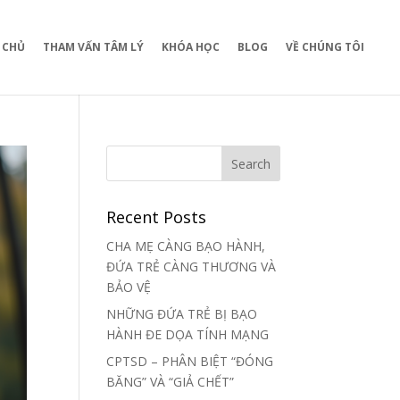
 CHỦ
THAM VẤN TÂM LÝ
KHÓA HỌC
BLOG
VỀ CHÚNG TÔI
Recent Posts
CHA MẸ CÀNG BẠO HÀNH,
ĐỨA TRẺ CÀNG THƯƠNG VÀ
BẢO VỆ
NHỮNG ĐỨA TRẺ BỊ BẠO
HÀNH ĐE DỌA TÍNH MẠNG
CPTSD – PHÂN BIỆT “ĐÓNG
BĂNG” VÀ “GIẢ CHẾT”