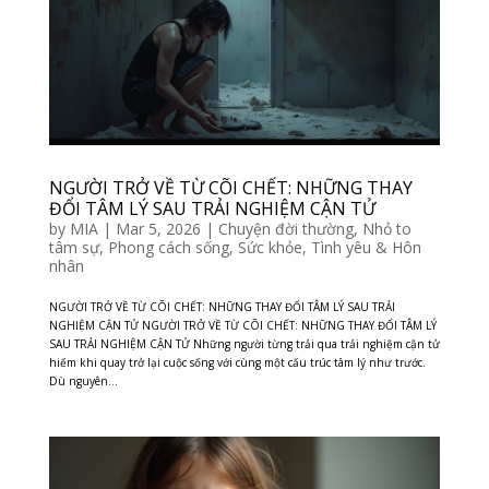
NGƯỜI TRỞ VỀ TỪ CÕI CHẾT: NHỮNG THAY
ĐỔI TÂM LÝ SAU TRẢI NGHIỆM CẬN TỬ
by
MIA
|
Mar 5, 2026
|
Chuyện đời thường
,
Nhỏ to
tâm sự
,
Phong cách sống
,
Sức khỏe
,
Tình yêu & Hôn
nhân
NGƯỜI TRỞ VỀ TỪ CÕI CHẾT: NHỮNG THAY ĐỔI TÂM LÝ SAU TRẢI
NGHIỆM CẬN TỬ NGƯỜI TRỞ VỀ TỪ CÕI CHẾT: NHỮNG THAY ĐỔI TÂM LÝ
SAU TRẢI NGHIỆM CẬN TỬ Những người từng trải qua trải nghiệm cận tử
hiếm khi quay trở lại cuộc sống với cùng một cấu trúc tâm lý như trước.
Dù nguyên...