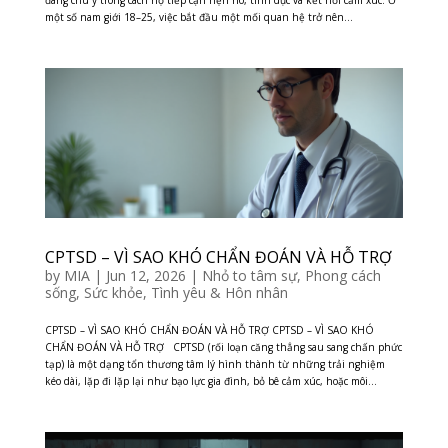
đáng chú ý trong cách họ tiếp cận hẹn hò, tính dục và kết nối cảm xúc. Ở
một số nam giới 18–25, việc bắt đầu một mối quan hệ trở nên...
CPTSD – VÌ SAO KHÓ CHẨN ĐOÁN VÀ HỖ TRỢ
by
MIA
|
Jun 12, 2026
|
Nhỏ to tâm sự
,
Phong cách
sống
,
Sức khỏe
,
Tình yêu & Hôn nhân
CPTSD – VÌ SAO KHÓ CHẨN ĐOÁN VÀ HỖ TRỢ CPTSD – VÌ SAO KHÓ
CHẨN ĐOÁN VÀ HỖ TRỢ CPTSD (rối loạn căng thẳng sau sang chấn phức
tạp) là một dạng tổn thương tâm lý hình thành từ những trải nghiệm
kéo dài, lặp đi lặp lại như bạo lực gia đình, bỏ bê cảm xúc, hoặc môi...