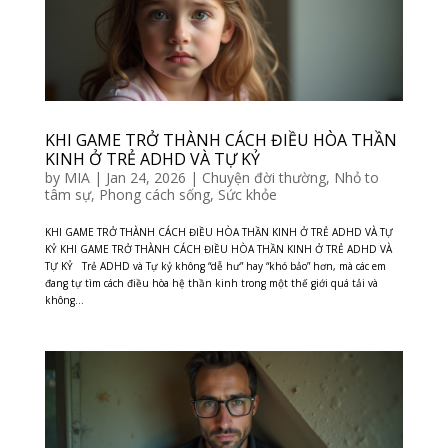
KHI GAME TRỞ THÀNH CÁCH ĐIỀU HÒA THẦN
KINH Ở TRẺ ADHD VÀ TỰ KỶ
by
MIA
|
Jan 24, 2026
|
Chuyện đời thường
,
Nhỏ to
tâm sự
,
Phong cách sống
,
Sức khỏe
KHI GAME TRỞ THÀNH CÁCH ĐIỀU HÒA THẦN KINH Ở TRẺ ADHD VÀ TỰ
KỶ KHI GAME TRỞ THÀNH CÁCH ĐIỀU HÒA THẦN KINH Ở TRẺ ADHD VÀ
TỰ KỶ Trẻ ADHD và Tự kỷ không “dễ hư” hay “khó bảo” hơn, mà các em
đang tự tìm cách điều hòa hệ thần kinh trong một thế giới quá tải và
không...