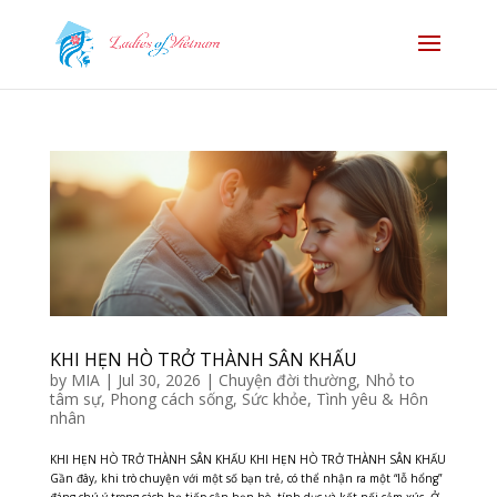
KHI HẸN HÒ TRỞ THÀNH SÂN KHẤU
by
MIA
|
Jul 30, 2026
|
Chuyện đời thường
,
Nhỏ to
tâm sự
,
Phong cách sống
,
Sức khỏe
,
Tình yêu & Hôn
nhân
KHI HẸN HÒ TRỞ THÀNH SÂN KHẤU KHI HẸN HÒ TRỞ THÀNH SÂN KHẤU
Gần đây, khi trò chuyện với một số bạn trẻ, có thể nhận ra một “lỗ hổng”