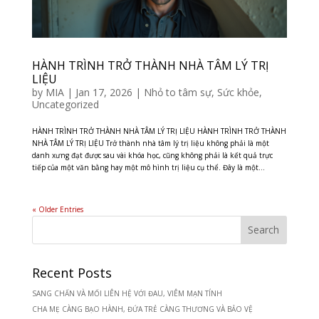
HÀNH TRÌNH TRỞ THÀNH NHÀ TÂM LÝ TRỊ
LIỆU
by
MIA
|
Jan 17, 2026
|
Nhỏ to tâm sự
,
Sức khỏe
,
Uncategorized
HÀNH TRÌNH TRỞ THÀNH NHÀ TÂM LÝ TRỊ LIỆU HÀNH TRÌNH TRỞ THÀNH
NHÀ TÂM LÝ TRỊ LIỆU Trở thành nhà tâm lý trị liệu không phải là một
danh xưng đạt được sau vài khóa học, cũng không phải là kết quả trực
tiếp của một văn bằng hay một mô hình trị liệu cụ thể. Đây là một...
« Older Entries
Recent Posts
SANG CHẤN VÀ MỐI LIÊN HỆ VỚI ĐAU, VIÊM MẠN TÍNH
CHA MẸ CÀNG BẠO HÀNH, ĐỨA TRẺ CÀNG THƯƠNG VÀ BẢO VỆ