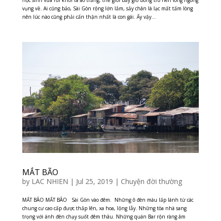
vụng về. Ai cũng bảo, Sài Gòn rộng lớn lắm, sảy chân là lạc mất tấm lòng
nên lúc nào cũng phải cẩn thận nhất là con gái. Ấy vậy...
MẮT BÃO
by
LAC NHIEN
|
Jul 25, 2019
|
Chuyện đời thường
MẮT BÃO MẮT BÃO Sài Gòn vào đêm. Những ô đèn màu lấp lánh từ các
chung cư cao cấp được thắp lên, xa hoa, lộng lẫy. Những tòa nhà sang
trọng với ánh đèn chạy suốt đêm thâu. Những quán Bar rộn ràng âm