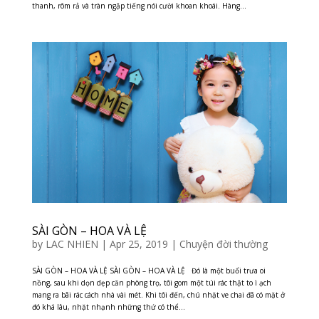
thanh, rôm rả và tràn ngập tiếng nói cười khoan khoái. Hàng...
SÀI GÒN – HOA VÀ LỆ
by
LAC NHIEN
|
Apr 25, 2019
|
Chuyện đời thường
SÀI GÒN – HOA VÀ LỆ SÀI GÒN – HOA VÀ LỆ Đó là một buổi trưa oi
nồng, sau khi dọn dẹp căn phòng trọ, tôi gom một túi rác thật to ì ạch
mang ra bãi rác cách nhà vài mét. Khi tôi đến, chú nhặt ve chai đã có mặt ở
đó khá lâu, nhặt nhạnh những thứ có thể...