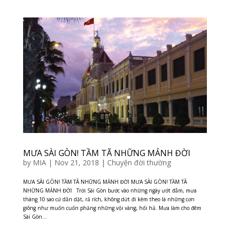
MƯA SÀI GÒN! TẦM TÃ NHỮNG MẢNH ĐỜI
by
MIA
|
Nov 21, 2018
|
Chuyện đời thường
MƯA SÀI GÒN! TẦM TÃ NHỮNG MẢNH ĐỜI MƯA SÀI GÒN! TẦM TÃ
NHỮNG MẢNH ĐỜI Trời Sài Gòn bước vào những ngày ướt đẫm, mưa
tháng 10 sao cứ dằn dặt, rả rích, không dứt đi kèm theo là những cơn
giông như muốn cuốn phăng những vội vàng, hối hả. Mưa làm cho đêm
Sài Gòn...