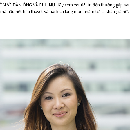
N VỀ ĐÀN ÔNG VÀ PHỤ NỮ Hãy xem xét 06 tin đồn thường gặp sa
à hầu hết tiểu thuyết và hài kịch lãng mạn nhắm tới là khán giả nữ,