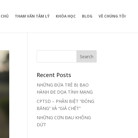
 CHỦ
THAM VẤN TÂM LÝ
KHÓA HỌC
BLOG
VỀ CHÚNG TÔI
Recent Posts
NHỮNG ĐỨA TRẺ BỊ BẠO
HÀNH ĐE DỌA TÍNH MẠNG
CPTSD – PHÂN BIỆT “ĐÓNG
BĂNG” VÀ “GIẢ CHẾT”
NHỮNG CƠN ĐAU KHÔNG
DỨT